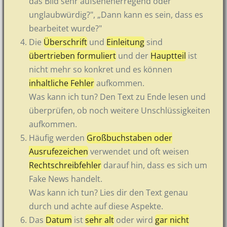
das Bild sehr aufsehenerregend oder
unglaubwürdig?", „Dann kann es sein, dass es
bearbeitet wurde?"
Die
Überschrift
und
Einleitung
sind
übertrieben formuliert
und der
Hauptteil
ist
nicht mehr so konkret und es können
inhaltliche Fehler
aufkommen.
Was kann ich tun? Den Text zu Ende lesen und
überprüfen, ob noch weitere Unschlüssigkeiten
aufkommen.
Häufig werden
Großbuchstaben oder
Ausrufezeichen
verwendet und oft weisen
Rechtschreibfehler
darauf hin, dass es sich um
Fake News handelt.
Was kann ich tun? Lies dir den Text genau
durch und achte auf diese Aspekte.
Das
Datum
ist
sehr alt
oder wird
gar nicht