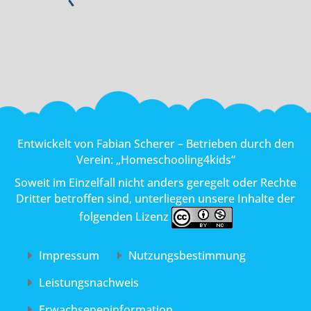
Entwickelt von
Fabian Scherer
– Betrieben durch den
Verein:
„Homeschooling4kids“
Soweit im Einzelfall nicht anders geregelt oder Rechte
Dritter betroffen sind, unterliegen unsere Inhalte der
folgenden Lizenz
Impressum
Nutzungs­bestimmung
Leistungs­nachweis
Erwachsenen­information