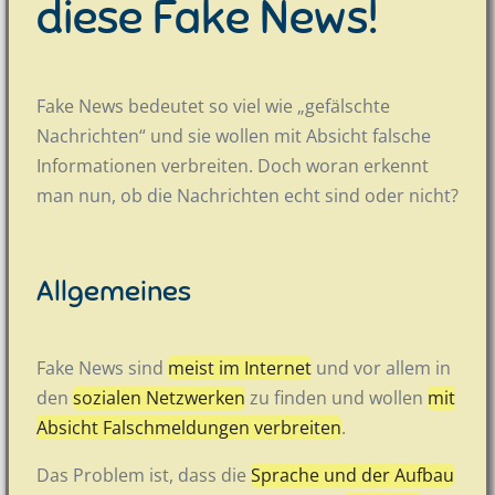
diese Fake News!
Fake News bedeutet so viel wie „gefälschte
Nachrichten“ und sie wollen mit Absicht falsche
Informationen verbreiten. Doch woran erkennt
man nun, ob die Nachrichten echt sind oder nicht?
Allgemeines
Fake News sind
meist im Internet
und vor allem in
den
sozialen Netzwerken
zu finden und wollen
mit
Absicht Falschmeldungen verbreiten
.
Das Problem ist, dass die
Sprache und der Aufbau