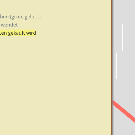
en (grün, gelb,...)
erwendet
ten gekauft wird