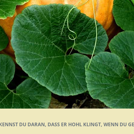
RKENNST DU DARAN, DASS ER HOHL KLINGT, WENN DU G