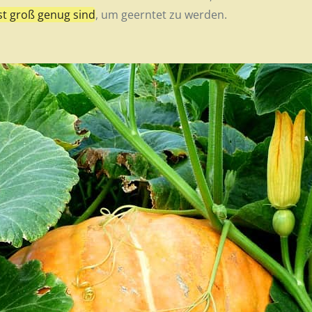
t groß genug sind
, um geerntet zu werden.