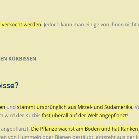
r verkocht werden
. Jedoch kann man einige von ihnen nicht
 DEN KÜRBISSEN
isse?
zen
und
stammt ursprünglich aus Mittel- und Südamerika
. 
m wird der Kürbis
fast überall auf der Welt angepflanzt
!
 angepflanzt.
Die Pflanze wachst am Boden und hat Ranken
ten von Hummeln oder Bienen bestäubt, entsteht aus der kle