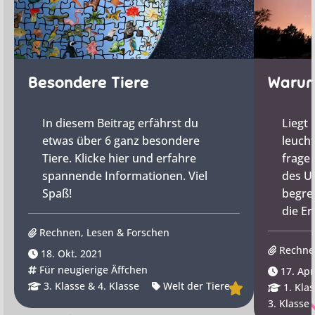
Besondere Tiere
Warum
In diesem Beitrag erfährst du
Liegt 
etwas über 6 ganz besondere
leuch
Tiere. Klicke hier und erfahre
frage 
spannende Informationen. Viel
des U
Spaß!
begrei
die Er
Rechnen, Lesen & Forschen
Rechne
18. Okt. 2021
Für neugierige Äffchen
17. Apr
3. Klasse & 4. Klasse
Welt der Tiere
1. Klas
3. Klasse 