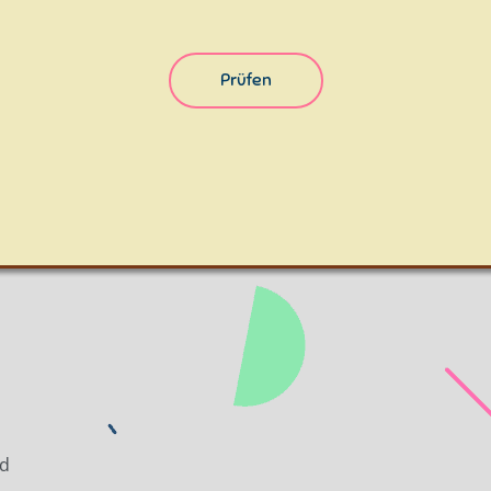
Prüfen
rd