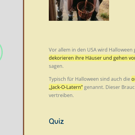
Vor allem in den USA wird Halloween g
dekorieren ihre Häuser und gehen v
sagen.
Typisch für Halloween sind auch die
o
„Jack-O-Latern”
genannt. Dieser Brauc
vertreiben.
Quiz