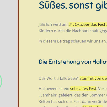
Süßes, sonst gi
Jährlich wird am
31. Oktober das Fest 
Kindern durch die Nachbarschaft ge
In diesem Beitrag schauen wir uns an,
Die Entstehung von Hall
Das Wort „Halloween”
stammt von dem
Halloween ist ein
sehr altes Fest
. Ver
„Samhain” gefeiert, das den Sommer 
Kelten hat sich das Fest dann veränd