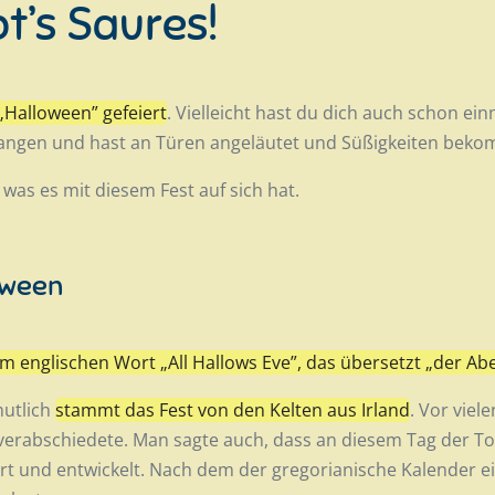
bt’s Saures!
„Halloween” gefeiert
. Vielleicht hast du dich auch schon ei
gangen und hast an Türen angeläutet und Süßigkeiten bek
 was es mit diesem Fest auf sich hat.
oween
 englischen Wort „All Hallows Eve”, das übersetzt „der Abe
mutlich
stammt das Fest von den Kelten aus Irland
. Vor viel
verabschiedete. Man sagte auch, dass an diesem Tag der To
ert und entwickelt. Nach dem der gregorianische Kalender e