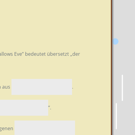
allows Eve” bedeutet übersetzt „der
h aus
.
”.
ngenen