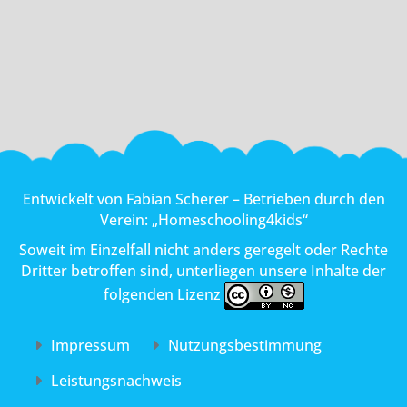
Entwickelt von
Fabian Scherer
– Betrieben durch den
Verein:
„Homeschooling4kids“
Soweit im Einzelfall nicht anders geregelt oder Rechte
Dritter betroffen sind, unterliegen unsere Inhalte der
folgenden Lizenz
Impressum
Nutzungs­bestimmung
Leistungs­nachweis