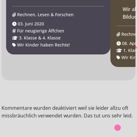
Wir al
Rechnen, Lesen & Forschen
Bildun
03. Juni 2020
Für neugierige Äffchen
Rechne
3. Klasse & 4. Klasse
08. Apr
Wir Kinder haben Rechte!
1. Klas
Wir Kin
Kommentare wurden deaktiviert weil sie leider allzu oft
missbräuchlich verwendet wurden. Das tut uns sehr leid.